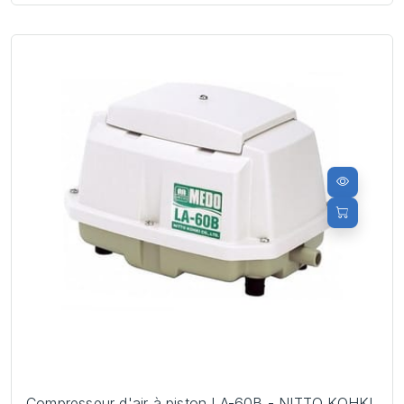
Compresseur d'air à piston LA-60B - NITTO KOHKI