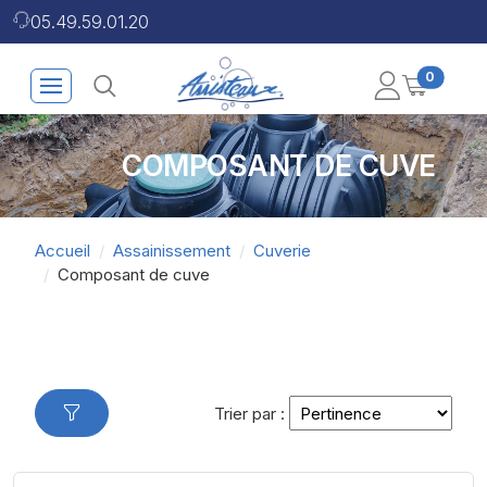
05.49.59.01.20
0
COMPOSANT DE CUVE
Accueil
Assainissement
Cuverie
Composant de cuve
Trier par :