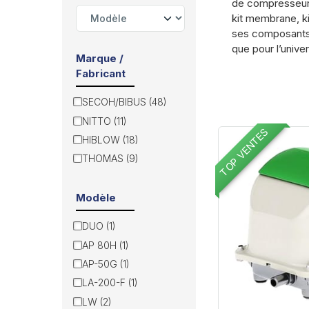
de compresseur
kit membrane, ki
ses composants.
que pour l’unive
Marque /
Fabricant
SECOH/BIBUS (48)
NITTO (11)
TOP VENTES
HIBLOW (18)
THOMAS (9)
Modèle
DUO (1)
AP 80H (1)
AP-50G (1)
LA-200-F (1)
LW (2)