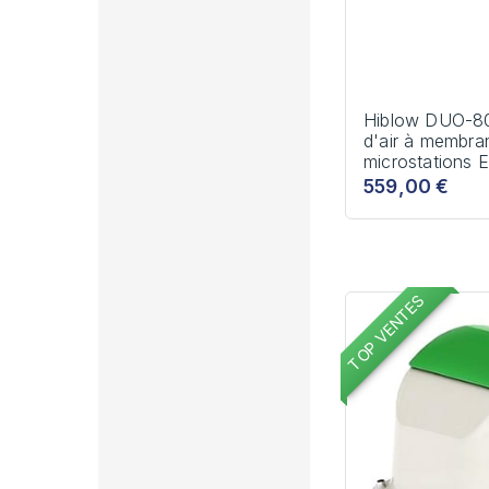
Hiblow DUO-8
d'air à membra
microstations 
559,00 €
TOP VENTES