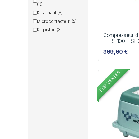
(10)
Kit aimant (8)
Microcontacteur (5)
Kit piston (3)
Compresseur d
EL-S-100 - S
369,60 €
TOP VENTES