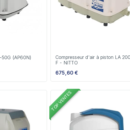
Compresseur d'air à piston LA 20
P-50G (AP60N)
F - NITTO
675,60 €
TOP VENTES