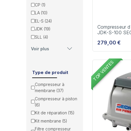
CP (1)
LA (10)
EL-S (24)
Compresseur d
JDK (19)
JDK-S-100 SE
SLL (4)
279,00 €
Voir plus
TOP VENTES
Type de produit
Compresseur à
membrane (37)
Compresseur à piston
(6)
Kit de réparation (15)
Kit membrane (5)
Filtre compresseur