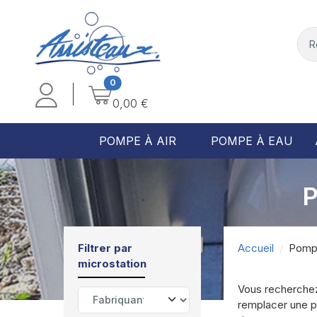
0
0,00 €
POMPE À AIR
POMPE À EAU
P
Filtrer par
Accueil
Pompe
microstation
Vous recherchez
remplacer une pi