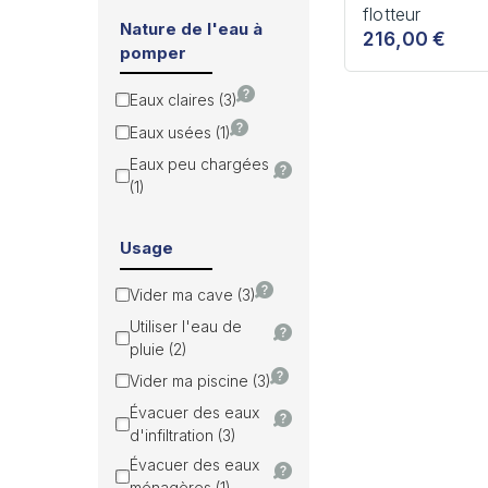
flotteur
Nature de l'eau à
216,00 €
pomper
Eaux claires (3)
Eaux usées (1)
Eaux peu chargées
(1)
Usage
Vider ma cave (3)
Utiliser l'eau de
pluie (2)
Vider ma piscine (3)
Évacuer des eaux
d'infiltration (3)
Évacuer des eaux
ménagères (1)