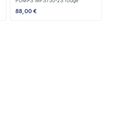
PUMPS MPS750-2S rouge
88,00 €