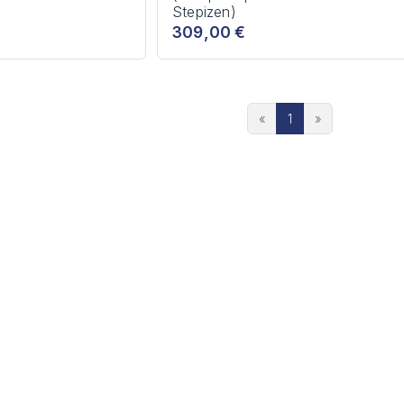
Stepizen)
309,00 €
«
1
»