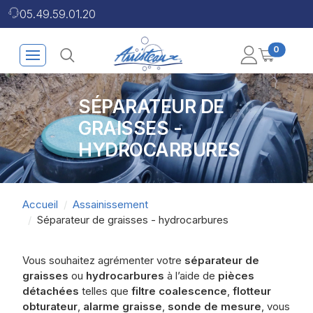
05.49.59.01.20
0
SÉPARATEUR DE
GRAISSES -
HYDROCARBURES
Accueil
Assainissement
Séparateur de graisses - hydrocarbures
Vous souhaitez agrémenter votre
séparateur de
graisses
ou
hydrocarbures
à l’aide de
pièces
détachées
telles que
filtre coalescence
,
flotteur
obturateur
,
alarme graisse
,
sonde de mesure
, vous