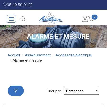
05.49.59.01.20
0
ALARME ET MESURE
Accueil
Assainissement
Accessoire électrique
Alarme et mesure
Trier par :