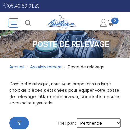
05.49.59.01.20
0
POSTE DE RELEVAGE
Accueil
Assainissement
Poste de relevage
Dans cette rubrique, nous vous proposons un large
choix de
pièces détachées
pour équiper votre
poste
de relevage
:
Alarme de niveau
,
sonde de mesure
,
accessoire tuyauterie.
Trier par :