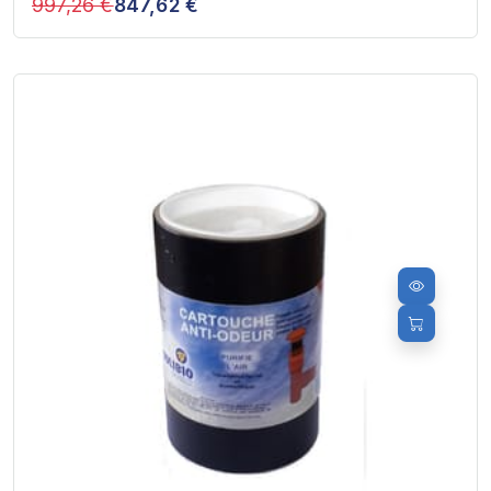
997,26 €
847,62 €