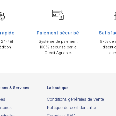
 rapide
Paiement sécurisé
Satisfa
n 24-48h
Système de paiement
97% de n
dition.
100% sécurisé par le
disent 
Crédit Agricole.
leur
tions & Services
La boutique
ées
Conditions générales de vente
itaires
Politique de confidentialité
strielles
Garantie / SAV