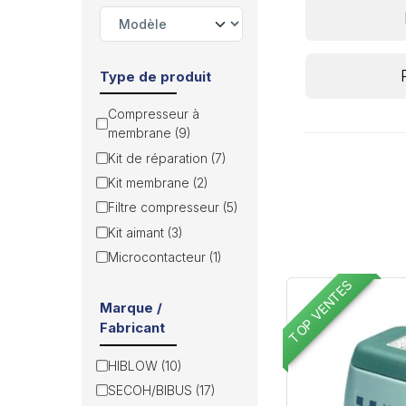
Type de produit
Compresseur à
membrane (9)
Kit de réparation (7)
Kit membrane (2)
Filtre compresseur (5)
Kit aimant (3)
Microcontacteur (1)
TOP VENTES
Marque /
Fabricant
HIBLOW (10)
SECOH/BIBUS (17)