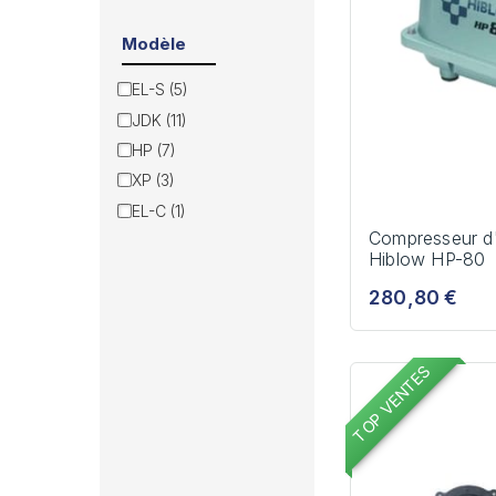
Modèle
EL-S (5)
JDK (11)
HP (7)
XP (3)
EL-C (1)
Compresseur d
Hiblow HP-80
280,80 €
TOP VENTES