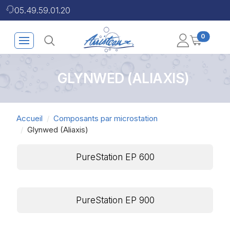
05.49.59.01.20
0
GLYNWED (ALIAXIS)
Accueil
Composants par microstation
Glynwed (Aliaxis)
PureStation EP 600
PureStation EP 900