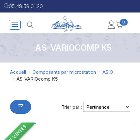
05.49.59.01.20
0
AS-VARIOCOMP K5
Accueil
Composants par microstation
ASIO
AS-VARIOcomp K5
Trier par :
TOP VENTES