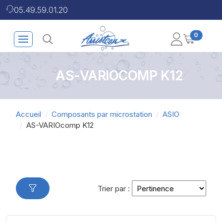
05.49.59.01.20
0
AS-VARIOCOMP K12
Accueil
Composants par microstation
ASIO
AS-VARIOcomp K12
Trier par :