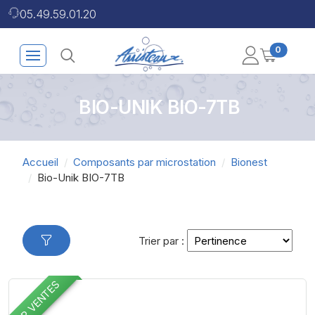
05.49.59.01.20
0
BIO-UNIK BIO-7TB
Accueil
Composants par microstation
Bionest
Bio-Unik BIO-7TB
Trier par :
TOP VENTES