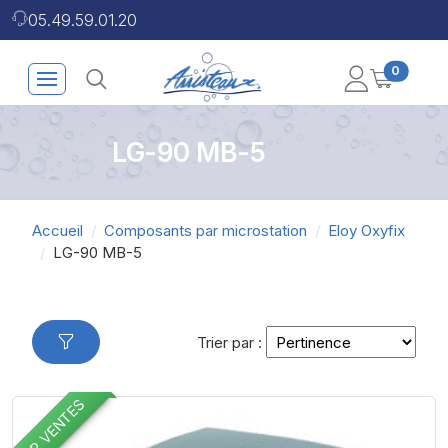
05.49.59.01.20
0
LG-90 MB-5
Accueil
Composants par microstation
Eloy Oxyfix
LG-90 MB-5
Trier par :
TOP VENTES