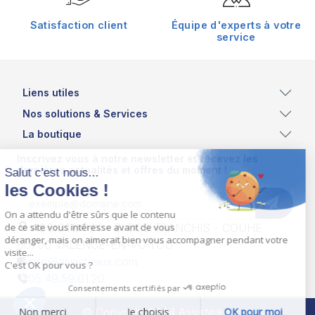
Satisfaction client
Équipe d'experts à votre
service
Liens utiles
Nos solutions & Services
La boutique
Inscrivez vous à notre newsletter et recevez les
dernières actualités et offres du moment !
ASSISTEAUX - ZI DES TRANCHIS - COUHE
86700 VALENCE-EN-POITOU
info@assisteaux.com
05.49.59.01.20
© Copyright 2024 Assisteaux