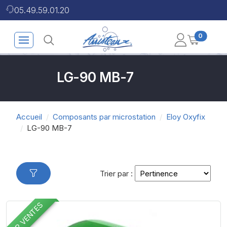
05.49.59.01.20
0
LG-90 MB-7
Accueil
Composants par microstation
Eloy Oxyfix
LG-90 MB-7
Trier par :
TOP VENTES