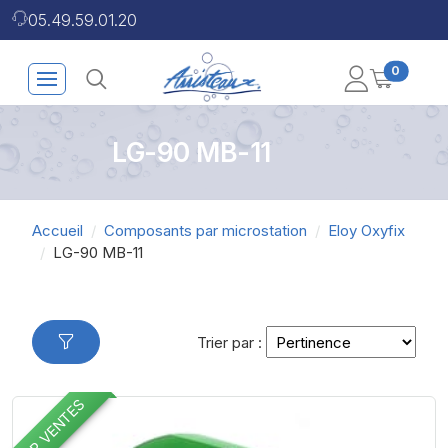
05.49.59.01.20
0
LG-90 MB-11
Accueil
Composants par microstation
Eloy Oxyfix
LG-90 MB-11
Trier par :
TOP VENTES