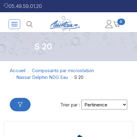
05.49.59.01.20
0
S 20
Accueil
Composants par microstation
Nassar Delphin NDG Eau
S 20
Trier par :