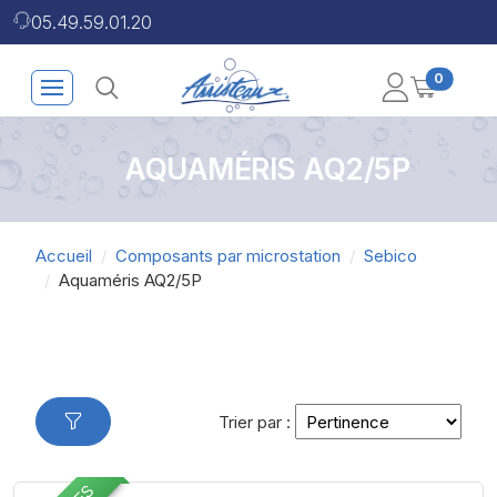
05.49.59.01.20
0
AQUAMÉRIS AQ2/5P
Accueil
Composants par microstation
Sebico
Aquaméris AQ2/5P
Trier par :