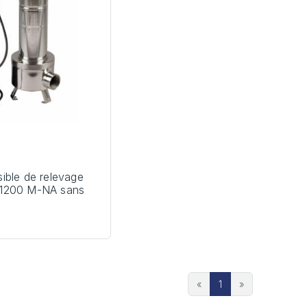
ble de relevage
1200 M-NA sans
«
1
»