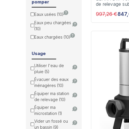
pomper
de relevage su
997,26 €
847
Eaux usées (10)
Eaux peu chargées
(10)
Eaux chargées (10)
Usage
Utiliser l'eau de
pluie (5)
Évacuer des eaux
ménagères (10)
Équiper ma station
de relevage (10)
Équiper ma
microstation (1)
Vider un fossé ou
un bassin (9)