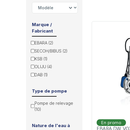
Marque /
Fabricant
EBARA (2)
SECOH/BIBUS (2)
KSB (1)
OLIJU (4)
DAB (1)
Type de pompe
Pompe de relevage
(10)
En promo
Nature de l'eau à
EBARA DW VOX