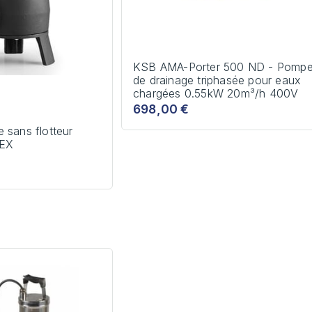
KSB AMA-Porter 500 ND - Pomp
de drainage triphasée pour eaux
chargées 0.55kW 20m³/h 400V
698,00 €
 sans flotteur
TEX