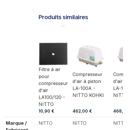
Produits similaires
Filtre à air
Compresseur
Compre
pour
d'air à piston
d'air à 
compresseur
LA-100A -
LA-120
d'air
NITTO KOHKI
NITTO
LA100/120 -
NITTO
10,90 €
462,00 €
468,00
Marque /
NITTO
NITTO
NITTO
Fabricant