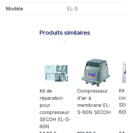
Modèle
EL-S
Produits similaires
Kit ai
Kit de
Compresseur
compr
réparation
d'air à
SECOH
pour
membrane EL-
60N
compresseur
S-60N SECOH
SECOH EL-S-
60N