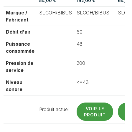
54,00 €
192,00 €
64,80
Marque /
SECOH/BIBUS
SECOH/BIBUS
SECO
Fabricant
Débit d'air
60
Puissance
48
consommée
Pression de
200
service
Niveau
<=43
sonore
VOIR LE
V
Produit actuel
PRODUIT
PR