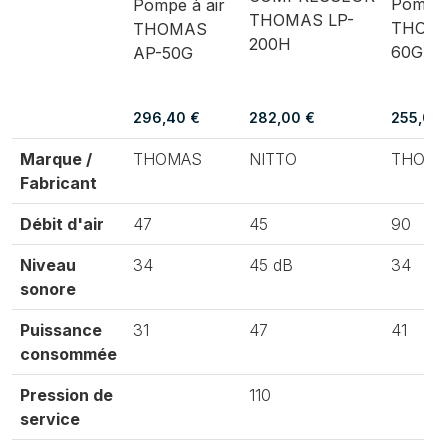
Pompe 
Pompe à air
THOMAS LP-
THOMA
THOMAS
200H
60G
AP-50G
296,40 €
282,00 €
255,00 
Marque /
THOMAS
NITTO
THOM
Fabricant
Débit d'air
47
45
90
Niveau
34
45 dB
34
sonore
Puissance
31
47
41
consommée
Pression de
110
service