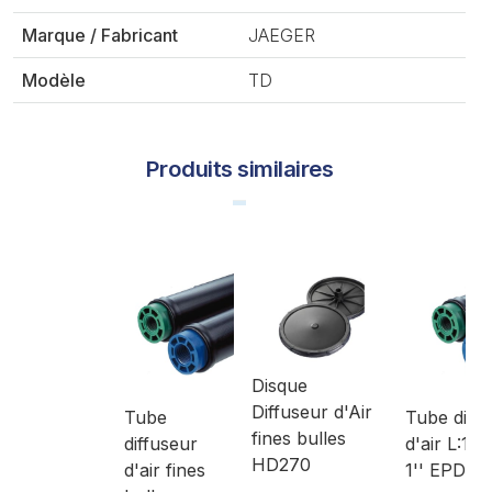
Marque / Fabricant
JAEGER
Modèle
TD
Produits similaires
Disque
Diffuseur d'Air
Tube
Tube diff
fines bulles
diffuseur
d'air L:1
HD270
d'air fines
1'' EPDM