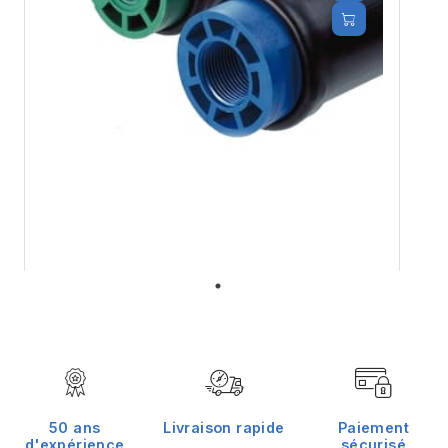
Tube diffuseur d'air JAGER TD 63/2075
EPDM
48,00 €
50 ans
Livraison rapide
Paiement
d'expérience
sécurisé