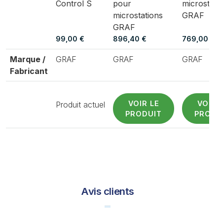
Control S
pour
microstati
microstations
GRAF
GRAF
99,00 €
896,40 €
769,00 €
Marque /
GRAF
GRAF
GRAF
Fabricant
VOIR LE
VOIR 
Produit actuel
PRODUIT
PRODU
Avis clients