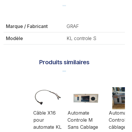
Marque / Fabricant
GRAF
Modèle
KL controle S
Produits similaires
Câble X16
Automate
Automate
pour
Controle M
Controle 
automate KL
Sans Cablage
câblage p