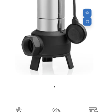
Pompe de relevage submersible Vortex
F50.75.1A OLIJU pour eaux usées